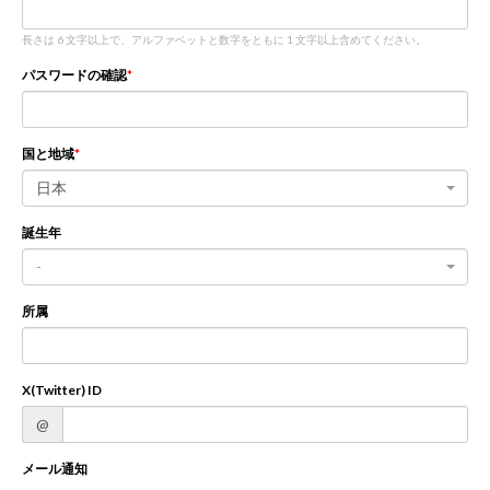
長さは 6 文字以上で、アルファベットと数字をともに 1 文字以上含めてください。
新規登録
ログイン
パスワードの確認
JP
EN
国と地域
日本
誕生年
-
所属
X(Twitter) ID
@
メール通知