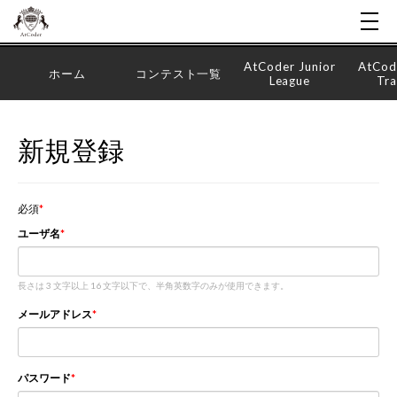
AtCoder Junior
AtCod
ホーム
コンテスト一覧
League
Tra
新規登録
必須
ユーザ名
長さは 3 文字以上 16 文字以下で、半角英数字のみが使用できます。
メールアドレス
パスワード