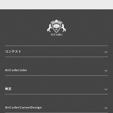
コンテスト
ホーム
AtCoderJobs
コンテスト一覧
ランキング
AtCoderJobsトップ
便利リンク集
検定
2027年新卒採用求人一覧
2028年新卒採用求人一覧
検定トップ
中途採用求人一覧
AtCoderCareerDesign
マイページ