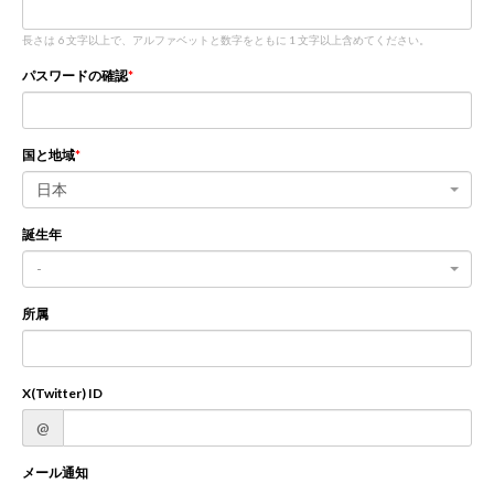
長さは 6 文字以上で、アルファベットと数字をともに 1 文字以上含めてください。
新規登録
ログイン
パスワードの確認
JP
EN
国と地域
日本
誕生年
-
所属
X(Twitter) ID
@
メール通知