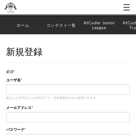
AtCoder Junior
AtCod
ホーム
コンテスト一覧
League
Tra
新規登録
必須
ユーザ名
長さは 3 文字以上 16 文字以下で、半角英数字のみが使用できます。
メールアドレス
パスワード