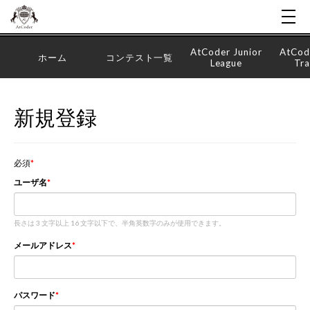
AtCoder Junior
AtCod
ホーム
コンテスト一覧
League
Tra
新規登録
必須
ユーザ名
長さは 3 文字以上 16 文字以下で、半角英数字のみが使用できます。
メールアドレス
パスワード