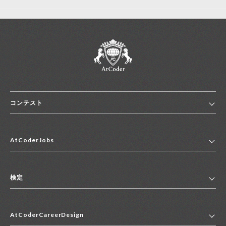
コンテスト
ホーム
AtCoderJobs
コンテスト一覧
ランキング
AtCoderJobsトップ
便利リンク集
検定
2027年新卒採用求人一覧
2028年新卒採用求人一覧
検定トップ
中途採用求人一覧
AtCoderCareerDesign
マイページ