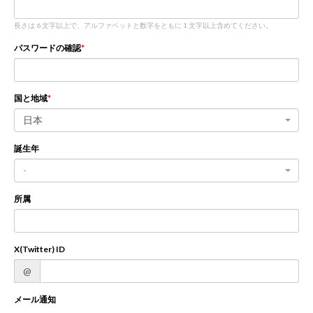
長さは 6 文字以上で、アルファベットと数字をともに 1 文字以上含めてください。
新規登録
ログイン
パスワードの確認
JP
EN
国と地域
日本
誕生年
-
所属
X(Twitter) ID
@
メール通知