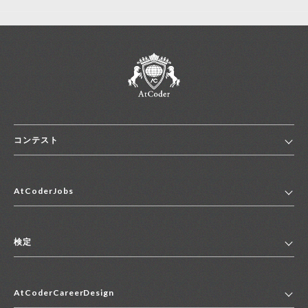
コンテスト
ホーム
AtCoderJobs
コンテスト一覧
ランキング
AtCoderJobsトップ
便利リンク集
検定
2027年新卒採用求人一覧
2028年新卒採用求人一覧
検定トップ
中途採用求人一覧
AtCoderCareerDesign
マイページ