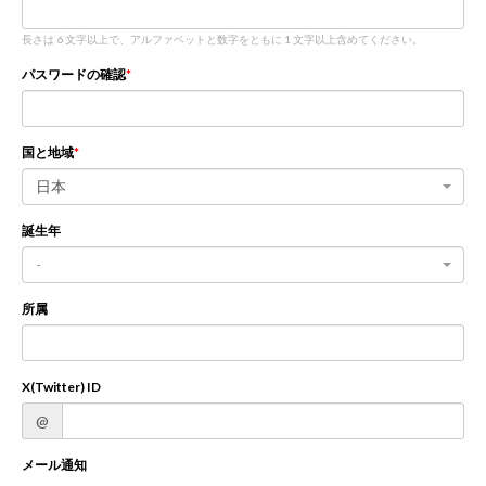
長さは 6 文字以上で、アルファベットと数字をともに 1 文字以上含めてください。
新規登録
ログイン
パスワードの確認
JP
EN
国と地域
日本
誕生年
-
所属
X(Twitter) ID
@
メール通知