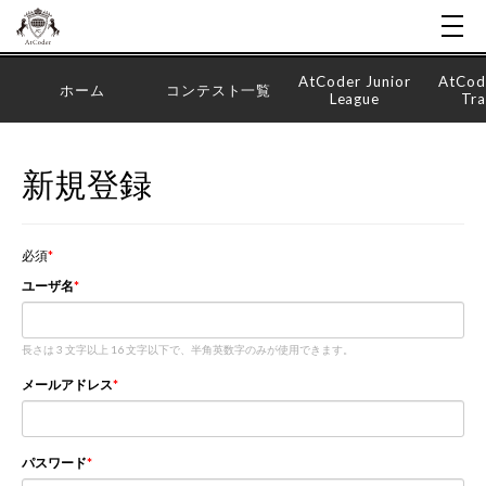
AtCoder Junior
AtCod
ホーム
コンテスト一覧
League
Tra
新規登録
必須
ユーザ名
長さは 3 文字以上 16 文字以下で、半角英数字のみが使用できます。
メールアドレス
パスワード