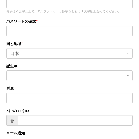
長さは 6 文字以上で、アルファベットと数字をともに 1 文字以上含めてください。
新規登録
ログイン
パスワードの確認
JP
EN
国と地域
日本
誕生年
-
所属
X(Twitter) ID
@
メール通知