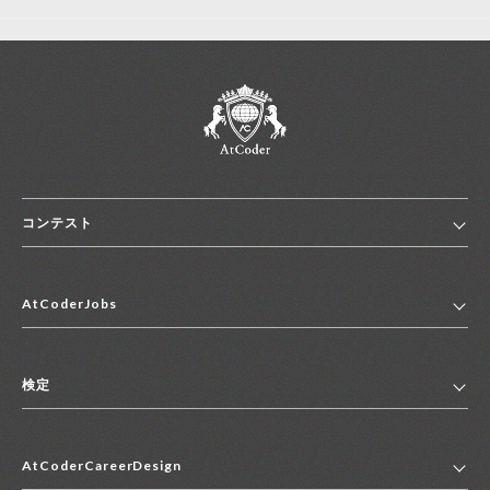
コンテスト
ホーム
AtCoderJobs
コンテスト一覧
ランキング
AtCoderJobsトップ
便利リンク集
検定
2027年新卒採用求人一覧
2028年新卒採用求人一覧
検定トップ
中途採用求人一覧
AtCoderCareerDesign
マイページ