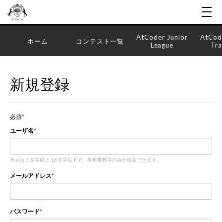
AtCoder Junior
AtCod
ホーム
コンテスト一覧
League
Tra
新規登録
必須
ユーザ名
長さは 3 文字以上 16 文字以下で、半角英数字のみが使用できます。
メールアドレス
パスワード