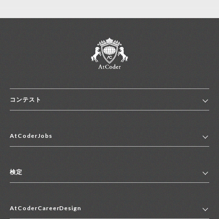
コンテスト
ホーム
AtCoderJobs
コンテスト一覧
ランキング
AtCoderJobsトップ
便利リンク集
検定
2027年新卒採用求人一覧
2028年新卒採用求人一覧
検定トップ
中途採用求人一覧
AtCoderCareerDesign
マイページ