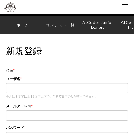
AtCoder Junior
AtCod
ホーム
コンテスト一覧
League
Tra
新規登録
必須
ユーザ名
長さは 3 文字以上 16 文字以下で、半角英数字のみが使用できます。
メールアドレス
パスワード