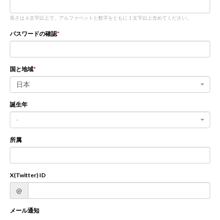
長さは 6 文字以上で、アルファベットと数字をともに 1 文字以上含めてください。
新規登録
ログイン
パスワードの確認
JP
EN
国と地域
日本
誕生年
-
所属
X(Twitter) ID
@
メール通知