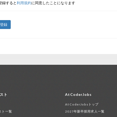
登録すると
利用規約
に同意したことになります
登録
スト
AtCoderJobs
AtCoderJobsトップ
スト一覧
2027年新卒採用求人一覧