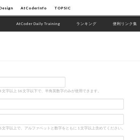
Design
AtCoderInfo
TOPSIC
AtCoder Daily Training
ランキング
便利リンク集
 3 文字以上 16 文字以下で、半角英数字のみが使用できます。
 6 文字以上で、アルファベットと数字をともに 1 文字以上含めてください。