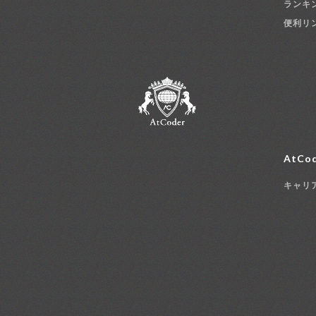
ランキ
便利リ
AtCod
キャリ