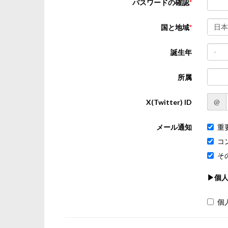
パスワードの確認
日本
国と地域
-
誕生年
所属
@
X(Twitter) ID
メール通知
重
コ
そ
▶個
個