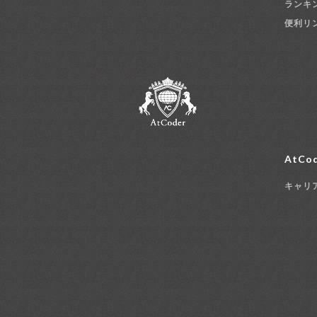
ランキ
便利リ
AtCod
キャリ