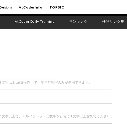
Design
AtCoderInfo
TOPSIC
AtCoder Daily Training
ランキング
便利リンク集
 3 文字以上 16 文字以下で、半角英数字のみが使用できます。
 6 文字以上で、アルファベットと数字をともに 1 文字以上含めてください。