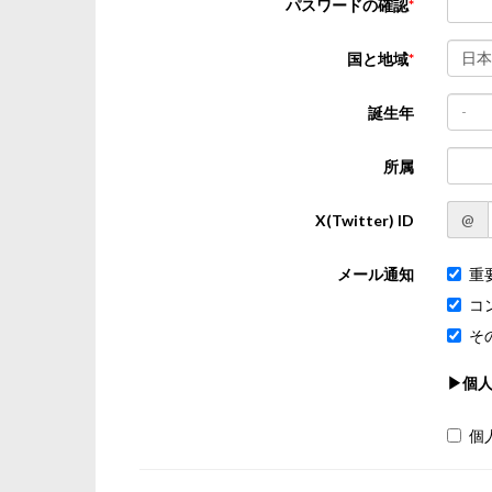
パスワードの確認
日本
国と地域
-
誕生年
所属
@
X(Twitter) ID
メール通知
重
コ
そ
▶個
個