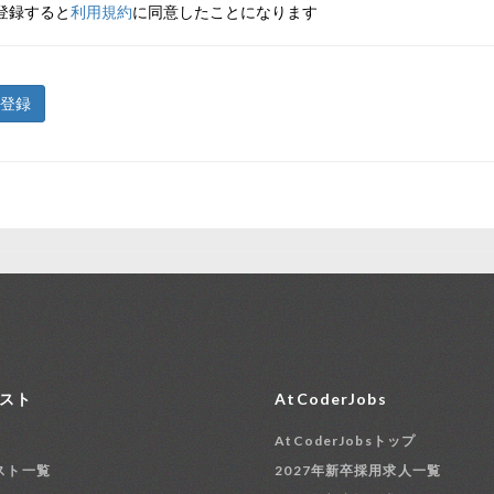
登録すると
利用規約
に同意したことになります
登録
スト
AtCoderJobs
AtCoderJobsトップ
スト一覧
2027年新卒採用求人一覧