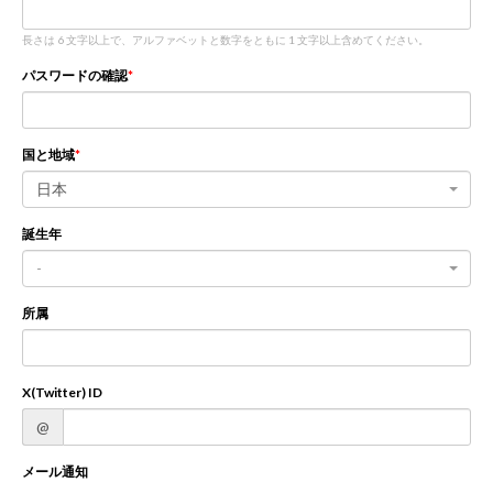
長さは 6 文字以上で、アルファベットと数字をともに 1 文字以上含めてください。
新規登録
ログイン
パスワードの確認
JP
EN
国と地域
日本
誕生年
-
所属
X(Twitter) ID
@
メール通知