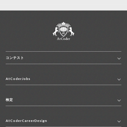
コンテスト
ホーム
AtCoderJobs
コンテスト一覧
ランキング
AtCoderJobsトップ
便利リンク集
検定
2027年新卒採用求人一覧
2028年新卒採用求人一覧
検定トップ
中途採用求人一覧
AtCoderCareerDesign
マイページ