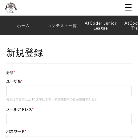
AtCoder Junior
AtCod
ホーム
コンテスト一覧
League
Tra
新規登録
必須
ユーザ名
長さは 3 文字以上 16 文字以下で、半角英数字のみが使用できます。
メールアドレス
パスワード