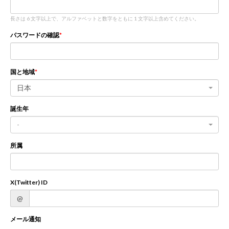
長さは 6 文字以上で、アルファベットと数字をともに 1 文字以上含めてください。
新規登録
ログイン
パスワードの確認
JP
EN
国と地域
日本
誕生年
-
所属
X(Twitter) ID
@
メール通知