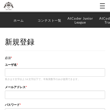
AtCoder Junior
AtCod
ホーム
コンテスト一覧
League
Tra
新規登録
必須
ユーザ名
長さは 3 文字以上 16 文字以下で、半角英数字のみが使用できます。
メールアドレス
パスワード