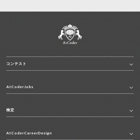
コンテスト
ホーム
AtCoderJobs
コンテスト一覧
ランキング
AtCoderJobsトップ
便利リンク集
検定
2027年新卒採用求人一覧
2028年新卒採用求人一覧
検定トップ
中途採用求人一覧
AtCoderCareerDesign
マイページ