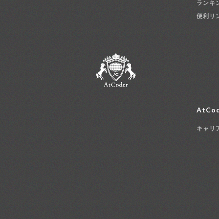
ランキ
便利リ
AtCod
キャリ