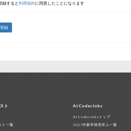
登録すると
利用規約
に同意したことになります
登録
スト
AtCoderJobs
AtCoderJobsトップ
スト一覧
2027年新卒採用求人一覧