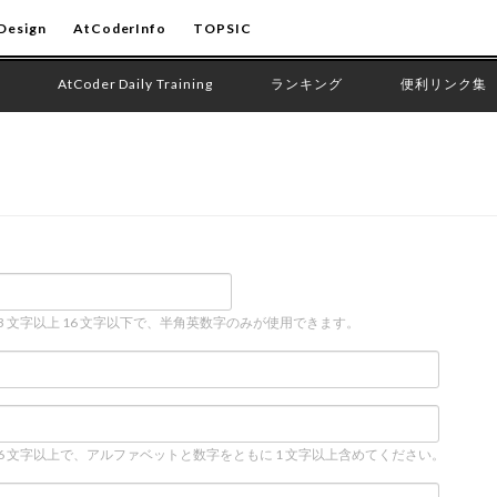
Design
AtCoderInfo
TOPSIC
AtCoder Daily Training
ランキング
便利リンク集
 3 文字以上 16 文字以下で、半角英数字のみが使用できます。
 6 文字以上で、アルファベットと数字をともに 1 文字以上含めてください。