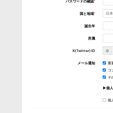
パスワードの確認
日本
国と地域
-
誕生年
所属
@
X(Twitter) ID
メール通知
重
コ
そ
▶個
個