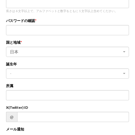
長さは 6 文字以上で、アルファベットと数字をともに 1 文字以上含めてください。
新規登録
ログイン
パスワードの確認
JP
EN
国と地域
日本
誕生年
-
所属
X(Twitter) ID
@
メール通知