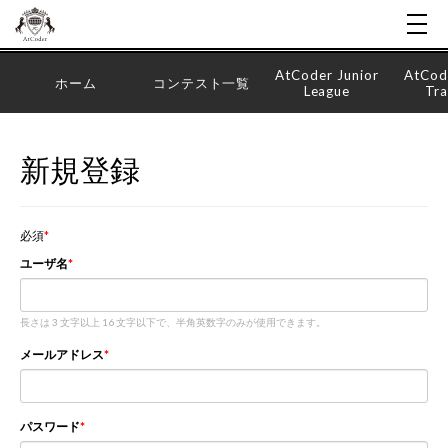
AtCoder Junior
AtCod
ホーム
コンテスト一覧
League
Tra
新規登録
必須
ユーザ名
長さは 3 文字以上 16 文字以下で、半角英数字のみが使用できます。
メールアドレス
パスワード