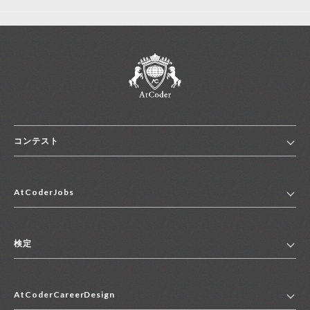
コンテスト
ホーム
AtCoderJobs
コンテスト一覧
ランキング
AtCoderJobsトップ
便利リンク集
検定
2027年新卒採用求人一覧
2028年新卒採用求人一覧
検定トップ
中途採用求人一覧
AtCoderCareerDesign
マイページ