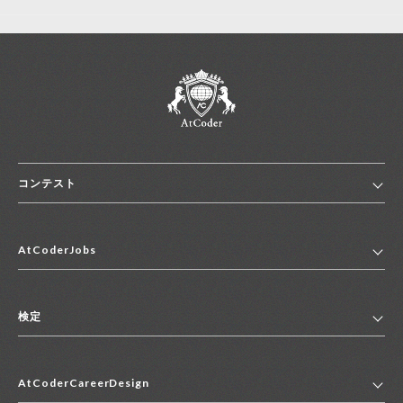
コンテスト
ホーム
AtCoderJobs
コンテスト一覧
ランキング
AtCoderJobsトップ
便利リンク集
検定
2027年新卒採用求人一覧
2028年新卒採用求人一覧
検定トップ
中途採用求人一覧
AtCoderCareerDesign
マイページ