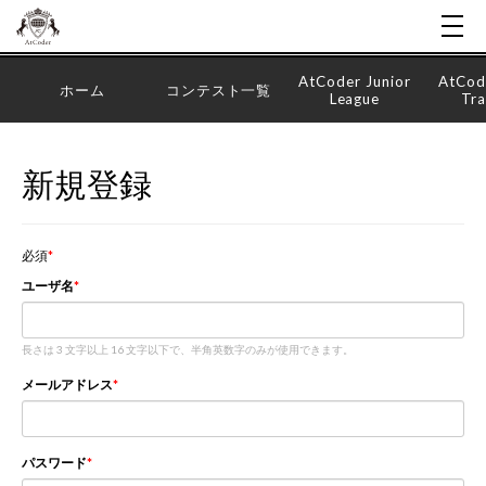
AtCoder Junior
AtCod
ホーム
コンテスト一覧
League
Tra
新規登録
必須
ユーザ名
長さは 3 文字以上 16 文字以下で、半角英数字のみが使用できます。
メールアドレス
パスワード