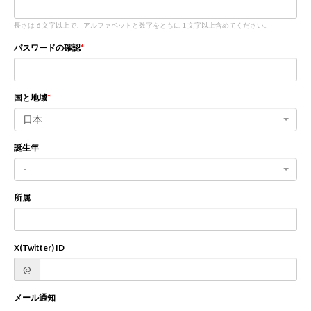
長さは 6 文字以上で、アルファベットと数字をともに 1 文字以上含めてください。
新規登録
ログイン
パスワードの確認
JP
EN
国と地域
日本
誕生年
-
所属
X(Twitter) ID
@
メール通知