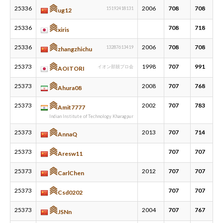
25336
2006
708
708
15192418131
ug12
25336
708
718
xiris
25336
2006
708
708
13287613419
zhangzhichu
25373
1998
707
991
イオン部競プロ会
AOITORI
25373
2008
707
768
Ahura08
25373
2002
707
783
Amit7777
Indian Institute of Technology Kharagpur
25373
2013
707
714
AnnaQ
25373
707
707
Aresw11
25373
2012
707
707
CarlChen
25373
707
707
Csd0202
25373
2004
707
767
JSNn