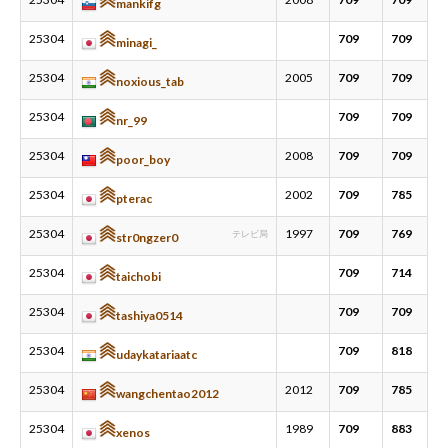
mankifg
25304
709
709
minagi_
25304
2005
709
709
noxious_tab
25304
709
709
nr_99
25304
2008
709
709
poor_boy
25304
2002
709
785
pterac
25304
1997
709
769
テレビ局
str0ngzer0
25304
709
714
taichobi
25304
709
709
tashiya0514
25304
709
818
udaykatariaatc
25304
2012
709
785
wangchentao2012
25304
1989
709
883
xenos