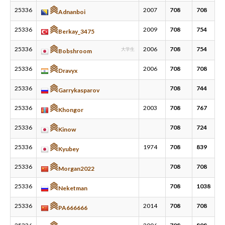
25336
2007
708
708
Adnanboi
25336
2009
708
754
Berkay_3475
25336
2006
708
754
大学生
Bobshroom
25336
2006
708
708
Dravyx
25336
708
744
Garrykasparov
25336
2003
708
767
Khongor
25336
708
724
Kinow
25336
1974
708
839
Kyubey
25336
708
708
Morgan2022
25336
708
1038
Neketman
25336
2014
708
708
PA666666