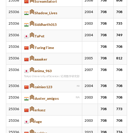
25336
2006
708
808
ScreamSatori
25336
2004
708
708
Shadow_Lives
25336
2003
708
735
Siddharth015
25336
2004
708
749
TaPet
25336
708
708
TuringTime
25336
2005
708
812
aaaaker
25336
2007
708
708
anima_963
Tokyo University of Science / 応用数学研究部
25336
2004
708
708
no
cainiao123
25336
2003
708
708
NA
duster_amigos
25336
708
773
erkasz
25336
2003
708
708
fage
25336
2013
708
776