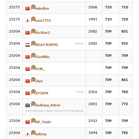
25273
2006
710
710
windice
新規登録
ログイン
25273
1991
710
720
yuu7751
25304
2002
709
831
AcStar1
JP
EN
25304
2003
709
935
mozila
BLACK0X90
25304
709
709
GodNiu
25304
709
709
HJR_
25304
709
861
Jiyu
25304
2026
709
740
HUAS
LYQHX
25304
2001
709
772
Sultana_Akter
International Islamic University Chittagong
25304
2013
709
709
W_Yuxin
25304
1994
709
792
adony