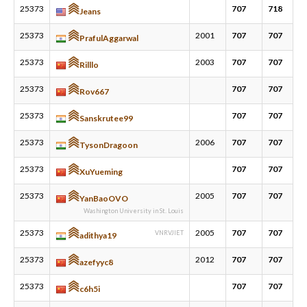
25373
707
718
Jeans
25373
2001
707
707
PrafulAggarwal
25373
2003
707
707
Rilllo
25373
707
707
Rov667
25373
707
707
Sanskrutee99
25373
2006
707
707
TysonDragoon
25373
707
707
XuYueming
25373
2005
707
707
YanBaoOVO
Washington University in St. Louis
25373
2005
707
707
VNRVJIET
adithya19
25373
2012
707
707
azefyyc8
25373
707
707
c6h5i