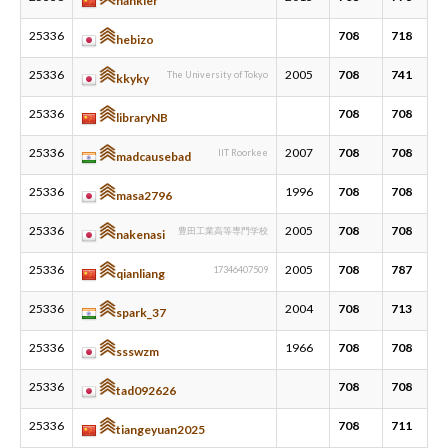
hankler
25336
708
718
hebizo
25336
2005
708
741
The University of Tokyo
kkyky
25336
708
708
libraryNB
25336
2007
708
708
IIT Roorkee
madcausebad
25336
1996
708
708
masa2796
25336
2005
708
708
豊田工業高等専門学校
nakenasi
25336
2005
708
787
17346407509
qianliang
25336
2004
708
713
spark_37
25336
1966
708
708
ssswzm
25336
708
708
tad092626
25336
708
711
tiangeyuan2025