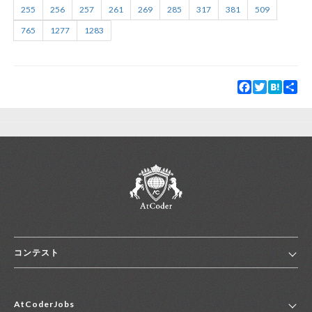
255
256
257
261
269
285
317
381
509
765
1277
1283
Facebook
Twitter
Hatena
Sha
コンテスト
ホーム
AtCoderJobs
コンテスト一覧