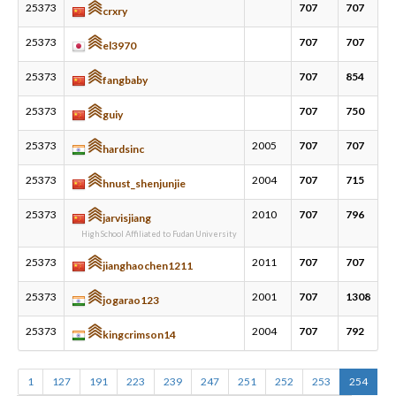
25373
707
707
crxry
25373
707
707
el3970
25373
707
854
fangbaby
25373
707
750
guiy
25373
2005
707
707
hardsinc
25373
2004
707
715
hnust_shenjunjie
25373
2010
707
796
jarvisjiang
High School Affiliated to Fudan University
25373
2011
707
707
jianghaochen1211
25373
2001
707
1308
jogarao123
25373
2004
707
792
kingcrimson14
1
127
191
223
239
247
251
252
253
254