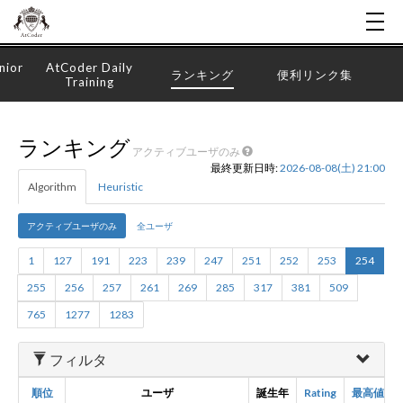
nior
AtCoder Daily
ランキング
便利リンク集
Training
ランキング
アクティブユーザのみ
最終更新日時:
2026-08-08(土) 21:00
Algorithm
Heuristic
アクティブユーザのみ
全ユーザ
1
127
191
223
239
247
251
252
253
254
255
256
257
261
269
285
317
381
509
765
1277
1283
フィルタ
順位
ユーザ
誕生年
Rating
最高値