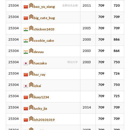
25304
2011
709
720
龙腾瑞兆金雕
bao_yu_xiang
25304
709
709
big_cute_bug
25304
2005
709
709
chicken1403
25304
2000
709
886
cookie_cake
25304
2003
709
864
devuu
25304
2003
709
750
明治大学
fuezako
25304
709
726
hsr_ray
25304
709
750
izkai
25304
709
725
liuxy1234
25304
2014
709
709
lucky_jia
25304
709
709
lzh20101019
25304
2008
709
709