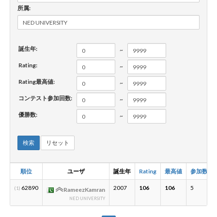
所属:
新規登録
ログイン
誕生年:
~
JP
EN
Rating:
~
Rating最高値:
~
コンテスト参加回数:
~
優勝数:
~
検索
リセット
順位
ユーザ
誕生年
Rating
最高値
参加数
62890
2007
106
106
5
(1)
RameezKamran
NED UNIVERSITY