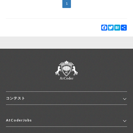
1
Facebook
Twitter
Hatena
Sha
コンテスト
ホーム
AtCoderJobs
コンテスト一覧
ランキング