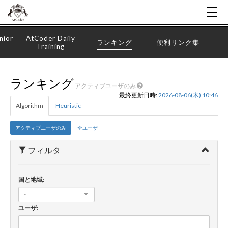
nior
AtCoder Daily
ランキング
便利リンク集
Training
ランキング
アクティブユーザのみ
最終更新日時:
2026-08-06(木) 10:46
Algorithm
Heuristic
アクティブユーザのみ
全ユーザ
フィルタ
国と地域:
-
ユーザ: