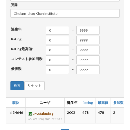
所属:
新規登録
ログイン
誕生年:
~
JP
EN
Rating:
~
Rating最高値:
~
コンテスト参加回数:
~
優勝数:
~
検索
リセット
順位
ユーザ
誕生年
Rating
最高値
参加数
34646
2003
478
478
2
(1)
stakudog
Ghulam Ishaq Khan Institute