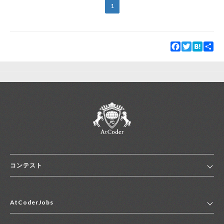
1
Facebook
Twitter
Hatena
Sha
コンテスト
ホーム
AtCoderJobs
コンテスト一覧
ランキング