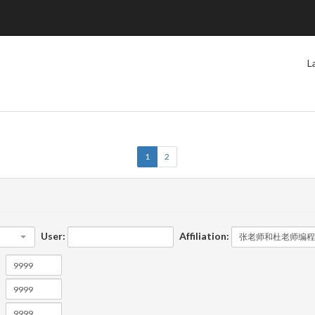
L
1
2
User:
Affiliation: