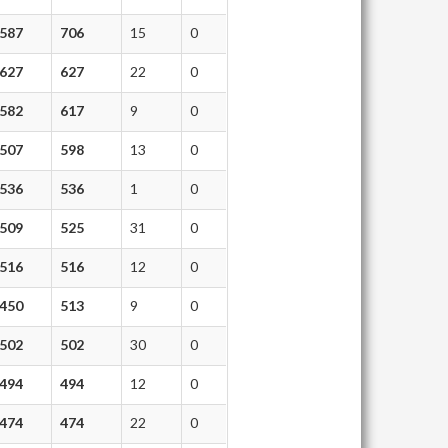
587
706
15
0
627
627
22
0
582
617
9
0
507
598
13
0
536
536
1
0
509
525
31
0
516
516
12
0
450
513
9
0
502
502
30
0
494
494
12
0
474
474
22
0