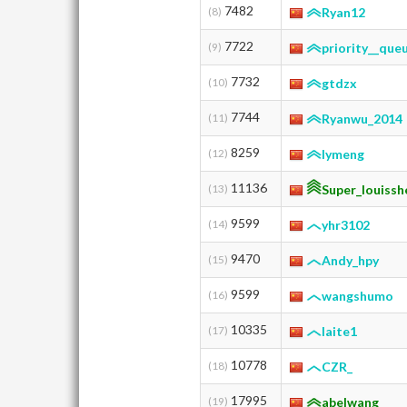
7482
(8)
Ryan12
7722
(9)
priority__que
7732
(10)
gtdzx
7744
(11)
Ryanwu_2014
8259
(12)
lymeng
11136
(13)
Super_louissh
9599
(14)
yhr3102
9470
(15)
Andy_hpy
9599
(16)
wangshumo
10335
(17)
laite1
10778
(18)
CZR_
17995
(19)
abelwang