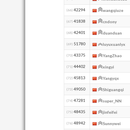
42294
(66)
wangqiuze
41838
(67)
cndony
42401
(68)
duanduan
51780
(69)
luyuxuanlyx
43375
(70)
YangZhao
44402
(71)
xingyi
45813
(72)
Yangyqx
49050
(73)
Shiguangqi
47281
(74)
super_NN
48435
(75)
jinfeifei
48942
(76)
Sunnywei