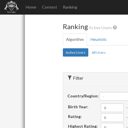
Home
Contest
Ranking
Ranking
Active Users
Algorithm
Heuristic
Active Users
All Users
Filter
Country/Region:
-
Birth Year:
-
Rating:
-
Highest Rating:
-