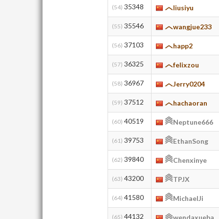
35348
(54)
liusiyu
35546
(55)
wangjue233
37103
(56)
happ2
36325
(57)
felixzou
36967
(58)
Jerry0204
37512
(59)
hachaoran
40519
(60)
Neptune666
39753
(61)
EthanSong
39840
(62)
Chenxinye
43200
(63)
TPJX
41580
(64)
MichaelJi
44132
(65)
wendaxueba