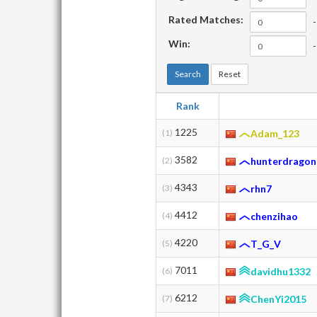
Rated Matches:
-
Win:
-
Search
Reset
Rank
1225
(1)
Adam_123
3582
(2)
hunterdragon
4343
(3)
rhn7
4412
(4)
chenzihao
4220
(5)
T_G_V
7011
(6)
davidhu1332
6212
(7)
ChenYi2015