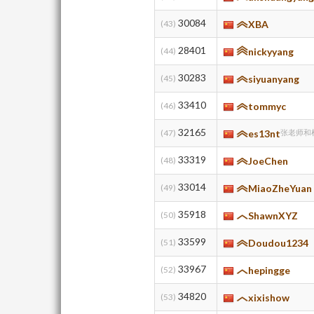
30084
(43)
XBA
28401
(44)
nickyyang
30283
(45)
siyuanyang
33410
(46)
tommyc
32165
(47)
es13nt
张老师和杜
33319
(48)
JoeChen
33014
(49)
MiaoZheYuan
35918
(50)
ShawnXYZ
33599
(51)
Doudou1234
33967
(52)
hepingge
34820
(53)
xixishow