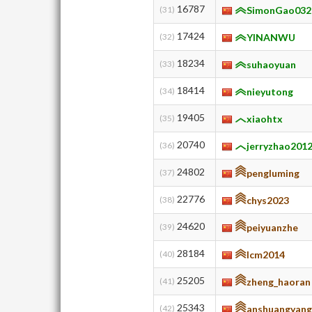
16787
(31)
SimonGao032
17424
(32)
YINANWU
18234
(33)
suhaoyuan
18414
(34)
nieyutong
19405
(35)
xiaohtx
20740
(36)
jerryzhao201
24802
(37)
pengluming
22776
(38)
chys2023
24620
(39)
peiyuanzhe
28184
(40)
lcm2014
25205
(41)
zheng_haoran
25343
(42)
anshuangyan