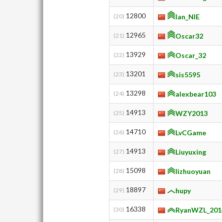
12800
(20)
Ian_NIE
12965
(21)
Oscar32
13929
(22)
Oscar_32
13201
(23)
sis5595
13298
(24)
alexbear103
14913
(25)
WZY2013
14710
(26)
LvCGame
14913
(27)
Liuyuxing
15098
(28)
lizhuoyuan
18897
(29)
hupy
16338
(30)
RyanWZL_201