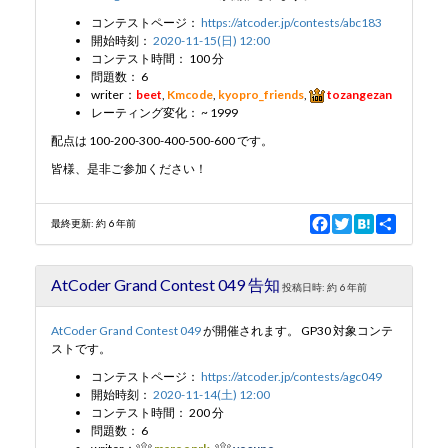
コンテストページ：
https://atcoder.jp/contests/abc183
開始時刻：
2020-11-15(日) 12:00
新規登録
ログイン
コンテスト時間： 100 分
問題数： 6
writer：
beet
,
Kmcode
,
kyopro_friends
,
tozangezan
JP
EN
レーティング変化： ~ 1999
配点は 100-200-300-400-500-600 です。
皆様、是非ご参加ください！
F
T
H
S
最終更新:
約 6 年前
a
w
a
h
c
i
t
a
e
t
e
r
AtCoder Grand Contest 049 告知
b
t
n
e
投稿日時:
約 6 年前
o
e
a
o
r
AtCoder Grand Contest 049
が開催されます。 GP30 対象コンテ
k
ストです。
コンテストページ：
https://atcoder.jp/contests/agc049
開始時刻：
2020-11-14(土) 12:00
コンテスト時間： 200 分
問題数： 6