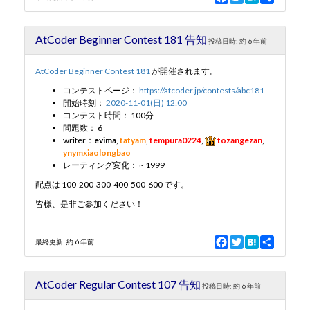
a
w
a
h
c
i
t
a
e
t
e
r
AtCoder Beginner Contest 181 告知
b
t
n
e
投稿日時:
約 6 年前
o
e
a
o
r
AtCoder Beginner Contest 181
が開催されます。
k
コンテストページ：
https://atcoder.jp/contests/abc181
開始時刻：
2020-11-01(日) 12:00
コンテスト時間： 100分
問題数： 6
writer：
evima
,
tatyam
,
tempura0224
,
tozangezan
,
ynymxiaolongbao
レーティング変化： ~ 1999
配点は 100-200-300-400-500-600 です。
皆様、是非ご参加ください！
F
T
H
S
最終更新:
約 6 年前
a
w
a
h
c
i
t
a
e
t
e
r
AtCoder Regular Contest 107 告知
b
t
n
e
投稿日時:
約 6 年前
o
e
a
o
r