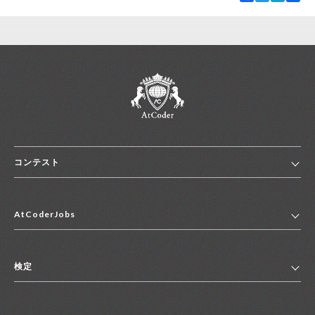
コンテスト
ホーム
AtCoderJobs
コンテスト一覧
ランキング
AtCoderJobsトップ
便利リンク集
検定
2027年新卒採用求人一覧
2028年新卒採用求人一覧
検定トップ