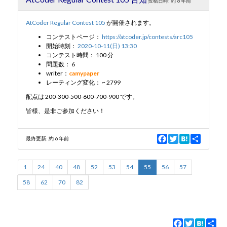
投稿日時:
約 6 年前
o
e
a
o
r
AtCoder Regular Contest 105
が開催されます。
k
コンテストページ：
https://atcoder.jp/contests/arc105
開始時刻：
2020-10-11(日) 13:30
コンテスト時間： 100 分
問題数： 6
writer：
camypaper
レーティング変化： ~ 2799
配点は 200-300-500-600-700-900 です。
皆様、是非ご参加ください！
F
T
H
S
最終更新:
約 6 年前
a
w
a
h
c
i
t
a
e
t
e
r
1
24
40
48
52
53
54
55
56
57
b
t
n
e
o
e
a
58
62
70
82
o
r
k
Facebook
Twitter
Hatena
Sha