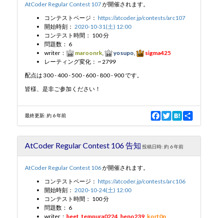
AtCoder Regular Contest 107
が開催されます。
k
コンテストページ：
https://atcoder.jp/contests/arc107
開始時刻：
2020-10-31(土) 12:00
コンテスト時間： 100 分
問題数： 6
writer：
maroonrk
,
yosupo
,
sigma425
レーティング変化： ~ 2799
配点は 300 - 400 - 500 - 600 - 800 - 900 です。
皆様、是非ご参加ください！
F
T
H
S
最終更新:
約 6 年前
a
w
a
h
c
i
t
a
e
t
e
r
AtCoder Regular Contest 106 告知
b
t
n
e
投稿日時:
約 6 年前
o
e
a
o
r
AtCoder Regular Contest 106
が開催されます。
k
コンテストページ：
https://atcoder.jp/contests/arc106
開始時刻：
2020-10-24(土) 12:00
コンテスト時間： 100 分
問題数： 6
writer：
beet
,
tempura0224
,
heno239
,
kort0n