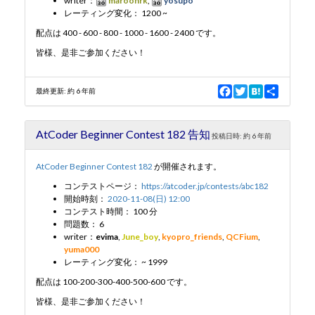
writer：
maroonrk
,
yosupo
レーティング変化： 1200 ~
配点は 400 - 600 - 800 - 1000 - 1600 - 2400 です。
皆様、是非ご参加ください！
F
T
H
S
最終更新:
約 6 年前
a
w
a
h
c
i
t
a
e
t
e
r
AtCoder Beginner Contest 182 告知
b
t
n
e
投稿日時:
約 6 年前
o
e
a
o
r
AtCoder Beginner Contest 182
が開催されます。
k
コンテストページ：
https://atcoder.jp/contests/abc182
開始時刻：
2020-11-08(日) 12:00
コンテスト時間： 100 分
問題数： 6
writer：
evima
,
June_boy
,
kyopro_friends
,
QCFium
,
yuma000
レーティング変化： ~ 1999
配点は 100-200-300-400-500-600 です。
皆様、是非ご参加ください！