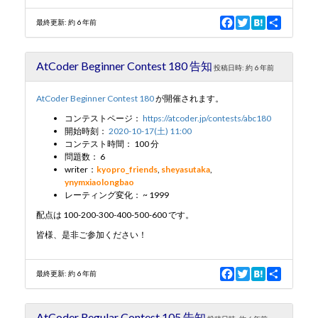
F
T
H
S
最終更新:
約 6 年前
a
w
a
h
c
i
t
a
e
t
e
r
AtCoder Beginner Contest 180 告知
b
t
n
e
投稿日時:
約 6 年前
o
e
a
o
r
AtCoder Beginner Contest 180
が開催されます。
k
コンテストページ：
https://atcoder.jp/contests/abc180
開始時刻：
2020-10-17(土) 11:00
コンテスト時間： 100 分
問題数： 6
writer：
kyopro_friends
,
sheyasutaka
,
ynymxiaolongbao
レーティング変化： ~ 1999
配点は 100-200-300-400-500-600 です。
皆様、是非ご参加ください！
F
T
H
S
最終更新:
約 6 年前
a
w
a
h
c
i
t
a
e
t
e
r
AtCoder Regular Contest 105 告知
b
t
n
e