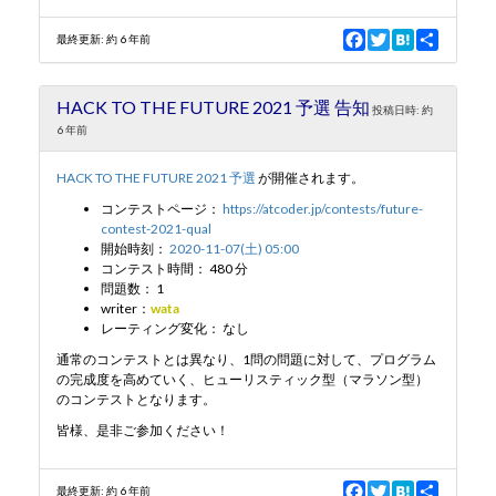
F
T
H
S
最終更新:
約 6 年前
a
w
a
h
c
i
t
a
e
t
e
r
HACK TO THE FUTURE 2021 予選 告知
b
t
n
e
投稿日時:
約
o
e
a
6 年前
o
r
k
HACK TO THE FUTURE 2021 予選
が開催されます。
コンテストページ：
https://atcoder.jp/contests/future-
contest-2021-qual
開始時刻：
2020-11-07(土) 05:00
コンテスト時間： 480 分
問題数： 1
writer：
wata
レーティング変化： なし
通常のコンテストとは異なり、1問の問題に対して、プログラム
の完成度を高めていく、ヒューリスティック型（マラソン型）
のコンテストとなります。
皆様、是非ご参加ください！
F
T
H
S
最終更新:
約 6 年前