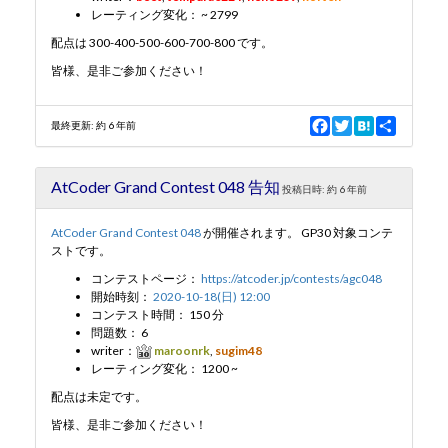
レーティング変化： ~ 2799
配点は 300-400-500-600-700-800 です。
皆様、是非ご参加ください！
F
T
H
S
最終更新:
約 6 年前
a
w
a
h
c
i
t
a
e
t
e
r
AtCoder Grand Contest 048 告知
b
t
n
e
投稿日時:
約 6 年前
o
e
a
o
r
AtCoder Grand Contest 048
が開催されます。 GP30 対象コンテ
k
ストです。
コンテストページ：
https://atcoder.jp/contests/agc048
開始時刻：
2020-10-18(日) 12:00
コンテスト時間： 150 分
問題数： 6
writer：
maroonrk
,
sugim48
レーティング変化： 1200 ~
配点は未定です。
皆様、是非ご参加ください！