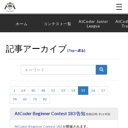
AtCoder Junior
AtCod
ホーム
コンテスト一覧
League
Tra
記事アーカイブ
Topへ戻る
1
24
40
48
52
53
54
55
56
57
58
62
70
82
AtCoder Beginner Contest 183 告知
投稿日時:
約 6 年前
AtCoder Beginner Contest 183
が開催されます。