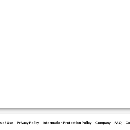
s of Use
Privacy Policy
Information Protection Policy
Company
FAQ
Co