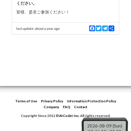
ください。
皆様、是非ご参加ください！
F
T
T
S
last update:
about a year ago
a
w
e
h
c
i
l
a
e
t
e
r
b
t
g
e
o
e
r
o
r
a
k
m
Terms of Use
Privacy Policy
Information Protection Policy
Company
FAQ
Contact
Copyright Since 2012 ©
AtCoder Inc.
All rights reserved.
2026-08-09 (Sun)