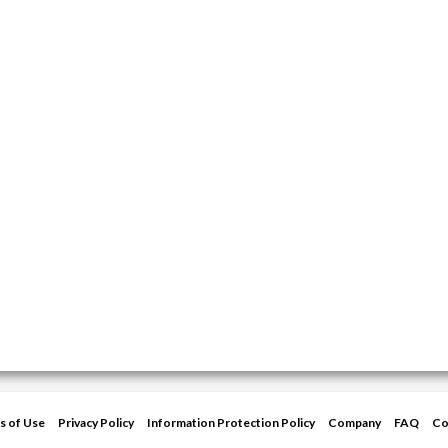
s of Use
Privacy Policy
Information Protection Policy
Company
FAQ
Co