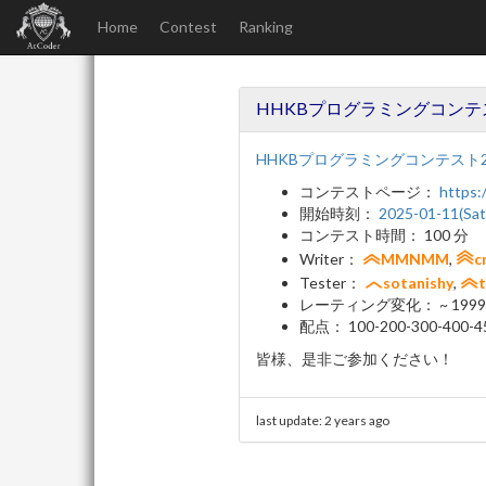
Home
Contest
Ranking
HHKBプログラミングコンテスト2025(
HHKBプログラミングコンテスト2025(At
コンテストページ：
https:
開始時刻：
2025-01-11(Sat
コンテスト時間： 100 分
Writer：
MMNMM
,
c
Tester：
sotanishy
,
レーティング変化： ~ 199
配点： 100-200-300-400-4
皆様、是非ご参加ください！
last update:
2 years ago