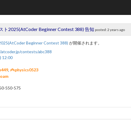
AtCoder Beginner Contest 388) 告知
posted:
2 years ago
Coder Beginner Contest 388)
が開催されます。
//atcoder.jp/contests/abc388
) 12:00
n449
,
physics0523
toam
9
50-550-575