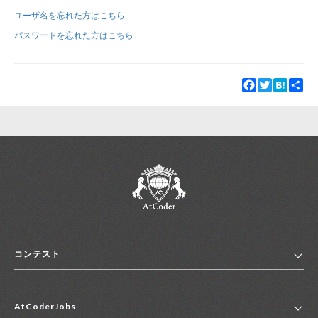
ユーザ名を忘れた方はこちら
新規登録
ログイン
パスワードを忘れた方はこちら
JP
EN
Facebook
Twitter
Hatena
Sha
コンテスト
ホーム
AtCoderJobs
コンテスト一覧