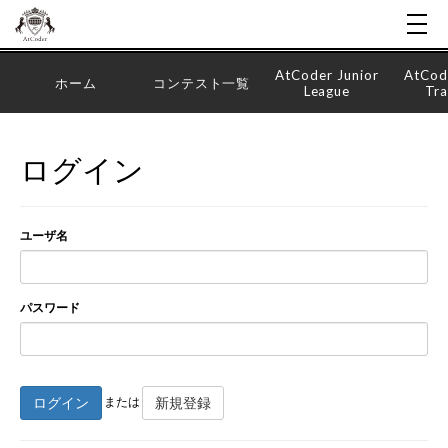
AtCoder Junior
AtCod
ホーム
コンテスト一覧
League
Tra
ログイン
ユーザ名
パスワード
ログイン
新規登録
または