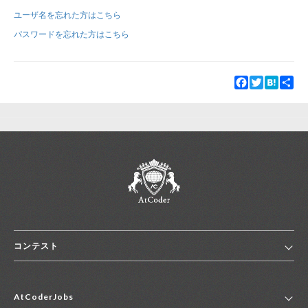
ユーザ名を忘れた方はこちら
新規登録
ログイン
パスワードを忘れた方はこちら
JP
EN
Facebook
Twitter
Hatena
Sha
コンテスト
ホーム
AtCoderJobs
コンテスト一覧