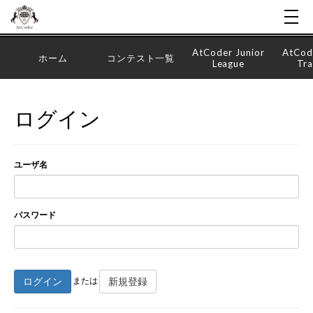
AtCoder Junior
AtCod
ホーム
コンテスト一覧
League
Tra
ログイン
ユーザ名
パスワード
ログイン
新規登録
または