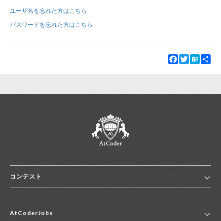
ユーザ名を忘れた方はこちら
新規登録
ログイン
パスワードを忘れた方はこちら
JP
EN
Facebook
Twitter
Hatena
Sha
コンテスト
ホーム
AtCoderJobs
コンテスト一覧