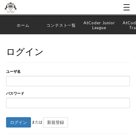
AtCoder Junior
AtCod
ホーム
コンテスト一覧
League
Tra
ログイン
ユーザ名
パスワード
ログイン
新規登録
または