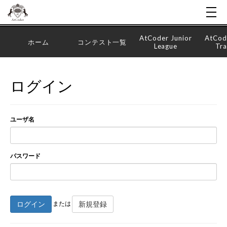
AtCoder Junior
AtCod
ホーム
コンテスト一覧
League
Tra
ログイン
ユーザ名
パスワード
ログイン
新規登録
または