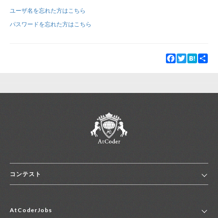
ユーザ名を忘れた方はこちら
新規登録
ログイン
パスワードを忘れた方はこちら
JP
EN
Facebook
Twitter
Hatena
Sha
コンテスト
ホーム
AtCoderJobs
コンテスト一覧