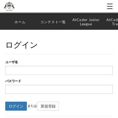
AtCoder Junior
AtCod
ホーム
コンテスト一覧
League
Tra
ログイン
ユーザ名
パスワード
ログイン
新規登録
または