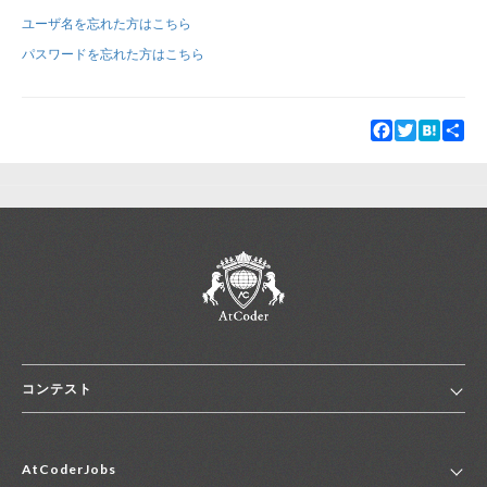
ユーザ名を忘れた方はこちら
新規登録
ログイン
パスワードを忘れた方はこちら
JP
EN
Facebook
Twitter
Hatena
Sha
コンテスト
ホーム
AtCoderJobs
コンテスト一覧