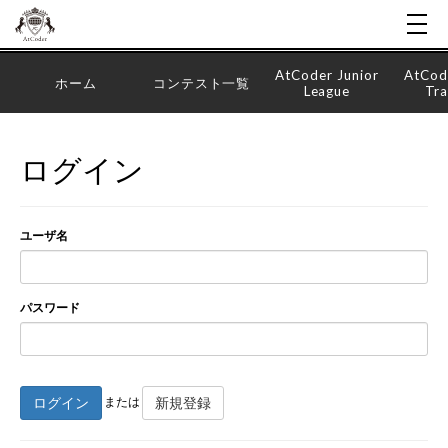
AtCoder Junior
AtCod
ホーム
コンテスト一覧
League
Tra
ログイン
ユーザ名
パスワード
ログイン
新規登録
または