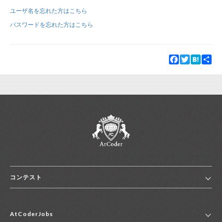
ユーザ名を忘れた方はこちら
新規登録
ログイン
パスワードを忘れた方はこちら
JP
EN
Facebook
Twitter
Hatena
Sha
コンテスト
ホーム
AtCoderJobs
コンテスト一覧