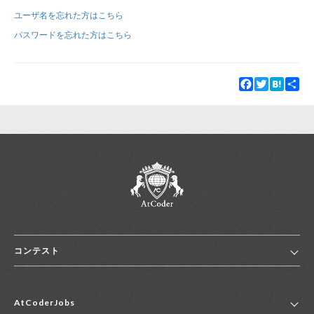
ユーザ名を忘れた方はこちら
新規登録
ログイン
パスワードを忘れた方はこちら
JP
EN
Facebook
Twitter
Hatena
Sha
コンテスト
ホーム
AtCoderJobs
コンテスト一覧