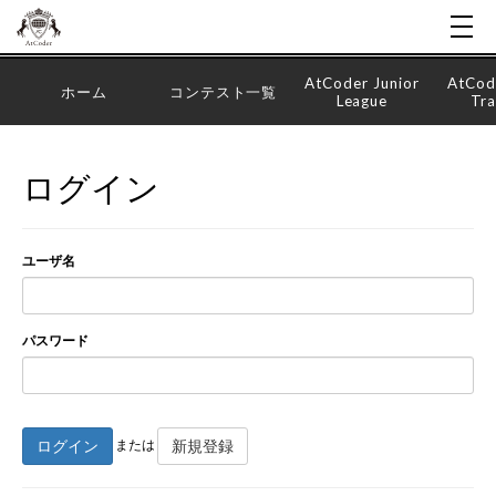
AtCoder Junior
AtCod
ホーム
コンテスト一覧
League
Tra
ログイン
ユーザ名
パスワード
ログイン
新規登録
または