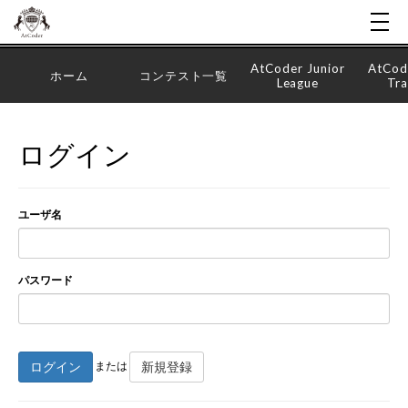
AtCoder Junior
AtCod
ホーム
コンテスト一覧
League
Tra
ログイン
ユーザ名
パスワード
ログイン
新規登録
または