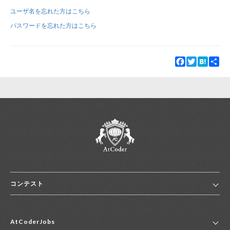
ユーザ名を忘れた方はこちら
新規登録
ログイン
パスワードを忘れた方はこちら
JP
EN
Facebook
Twitter
Hatena
Sha
コンテスト
ホーム
AtCoderJobs
コンテスト一覧