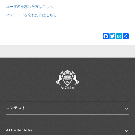
ユーザ名を忘れた方はこちら
新規登録
ログイン
パスワードを忘れた方はこちら
JP
EN
Facebook
Twitter
Hatena
Sha
コンテスト
ホーム
AtCoderJobs
コンテスト一覧