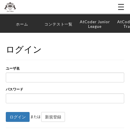
AtCoder Junior
AtCod
ホーム
コンテスト一覧
League
Tra
ログイン
ユーザ名
パスワード
ログイン
新規登録
または