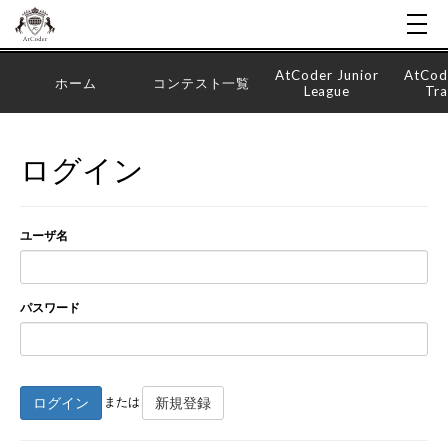
AtCoder Junior
AtCod
ホーム
コンテスト一覧
League
Tra
ログイン
ユーザ名
パスワード
ログイン
新規登録
または