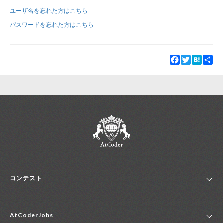
ユーザ名を忘れた方はこちら
新規登録
ログイン
パスワードを忘れた方はこちら
JP
EN
Facebook
Twitter
Hatena
Sha
コンテスト
ホーム
AtCoderJobs
コンテスト一覧