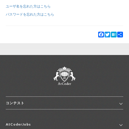
ユーザ名を忘れた方はこちら
新規登録
ログイン
パスワードを忘れた方はこちら
JP
EN
Facebook
Twitter
Hatena
Sha
コンテスト
ホーム
AtCoderJobs
コンテスト一覧