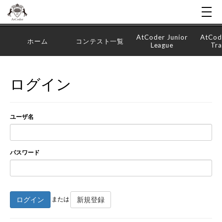
AtCoder Junior
AtCod
ホーム
コンテスト一覧
League
Tra
ログイン
ユーザ名
パスワード
ログイン
新規登録
または