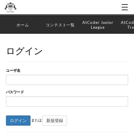
AtCoder Junior
AtCod
ホーム
コンテスト一覧
League
Tra
ログイン
ユーザ名
パスワード
ログイン
新規登録
または