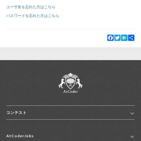
ユーザ名を忘れた方はこちら
新規登録
ログイン
パスワードを忘れた方はこちら
JP
EN
Facebook
Twitter
Hatena
Sha
コンテスト
ホーム
AtCoderJobs
コンテスト一覧