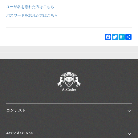
ユーザ名を忘れた方はこちら
新規登録
ログイン
パスワードを忘れた方はこちら
JP
EN
Facebook
Twitter
Hatena
Sha
コンテスト
ホーム
AtCoderJobs
コンテスト一覧