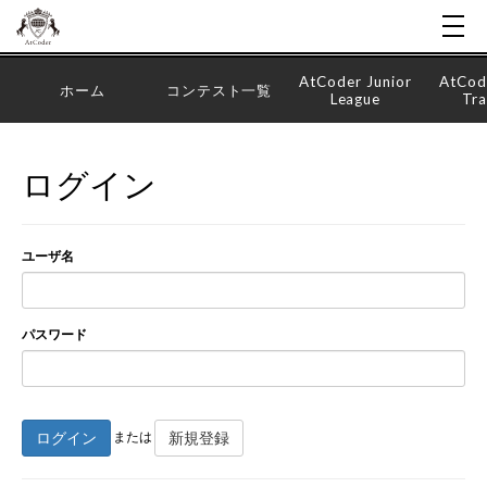
AtCoder Junior
AtCod
ホーム
コンテスト一覧
League
Tra
ログイン
ユーザ名
パスワード
ログイン
新規登録
または