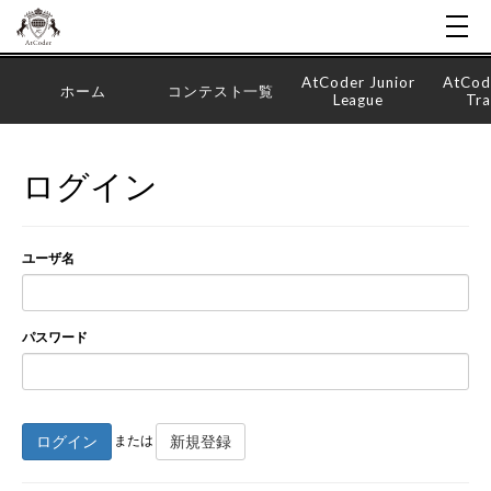
AtCoder Junior
AtCod
ホーム
コンテスト一覧
League
Tra
ログイン
ユーザ名
パスワード
ログイン
新規登録
または