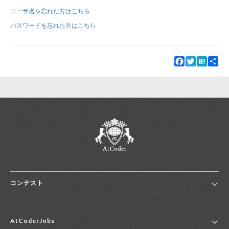
ユーザ名を忘れた方はこちら
新規登録
ログイン
パスワードを忘れた方はこちら
JP
EN
Facebook
Twitter
Hatena
Sha
コンテスト
ホーム
AtCoderJobs
コンテスト一覧