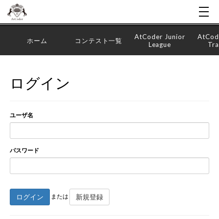
AtCoder Junior
AtCod
ホーム
コンテスト一覧
League
Tra
ログイン
ユーザ名
パスワード
ログイン
新規登録
または