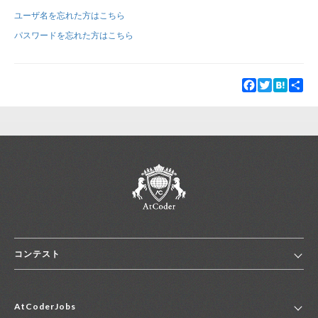
ユーザ名を忘れた方はこちら
新規登録
ログイン
パスワードを忘れた方はこちら
JP
EN
Facebook
Twitter
Hatena
Sha
コンテスト
ホーム
AtCoderJobs
コンテスト一覧