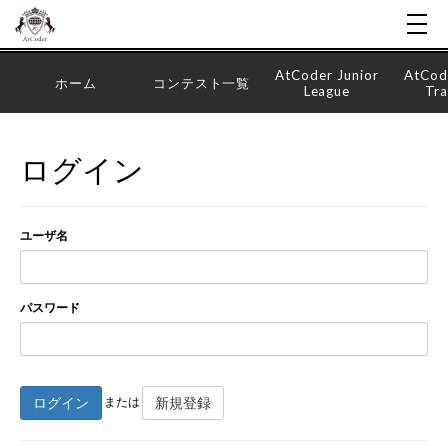
AtCoder Junior
AtCod
ホーム
コンテスト一覧
League
Tra
ログイン
ユーザ名
パスワード
ログイン
新規登録
または