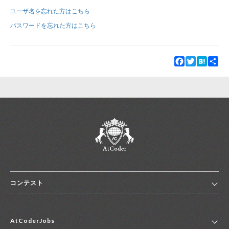
ユーザ名を忘れた方はこちら
新規登録
ログイン
パスワードを忘れた方はこちら
JP
EN
Facebook
Twitter
Hatena
Sha
コンテスト
ホーム
AtCoderJobs
コンテスト一覧