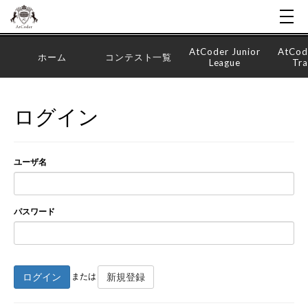
AtCoder Junior
AtCod
ホーム
コンテスト一覧
League
Tra
ログイン
ユーザ名
パスワード
ログイン
新規登録
または