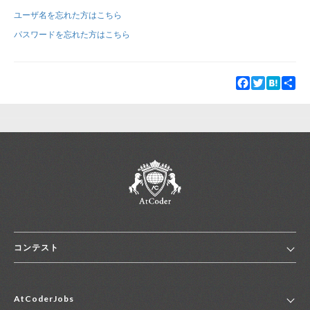
ユーザ名を忘れた方はこちら
新規登録
ログイン
パスワードを忘れた方はこちら
JP
EN
Facebook
Twitter
Hatena
Sha
コンテスト
ホーム
AtCoderJobs
コンテスト一覧