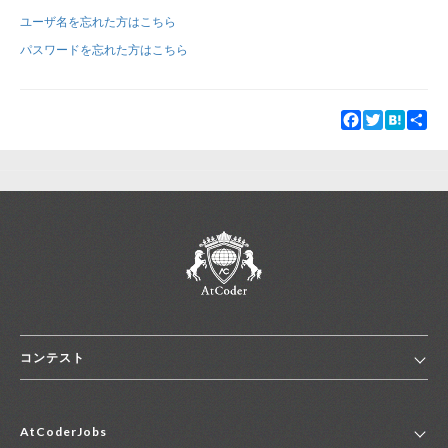
ユーザ名を忘れた方はこちら
新規登録
ログイン
パスワードを忘れた方はこちら
JP
EN
Facebook
Twitter
Hatena
Sha
コンテスト
ホーム
AtCoderJobs
コンテスト一覧