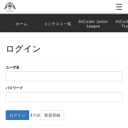
AtCoder Junior
AtCod
ホーム
コンテスト一覧
League
Tra
ログイン
ユーザ名
パスワード
ログイン
新規登録
または