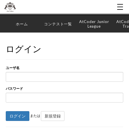
AtCoder Junior
AtCod
ホーム
コンテスト一覧
League
Tra
ログイン
ユーザ名
パスワード
ログイン
新規登録
または