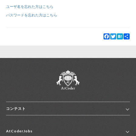
ユーザ名を忘れた方はこちら
新規登録
ログイン
パスワードを忘れた方はこちら
JP
EN
Facebook
Twitter
Hatena
Sha
コンテスト
ホーム
AtCoderJobs
コンテスト一覧