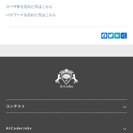
ユーザ名を忘れた方はこちら
新規登録
ログイン
パスワードを忘れた方はこちら
JP
EN
Facebook
Twitter
Hatena
Sha
コンテスト
ホーム
AtCoderJobs
コンテスト一覧