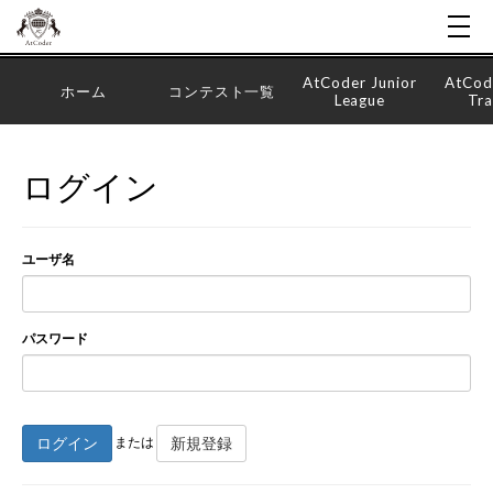
AtCoder Junior
AtCod
ホーム
コンテスト一覧
League
Tra
ログイン
ユーザ名
パスワード
ログイン
新規登録
または