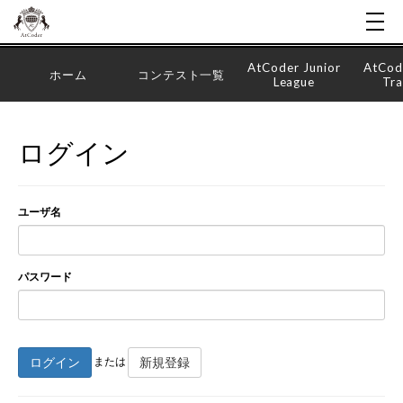
AtCoder Junior
AtCod
ホーム
コンテスト一覧
League
Tra
ログイン
ユーザ名
パスワード
ログイン
新規登録
または