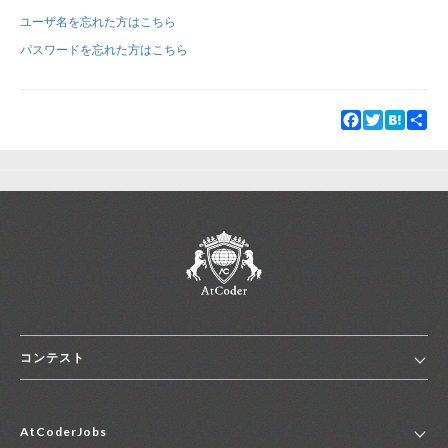
ユーザ名を忘れた方はこちら
新規登録
ログイン
パスワードを忘れた方はこちら
JP
EN
Facebook
Twitter
Hatena
Sha
コンテスト
ホーム
AtCoderJobs
コンテスト一覧