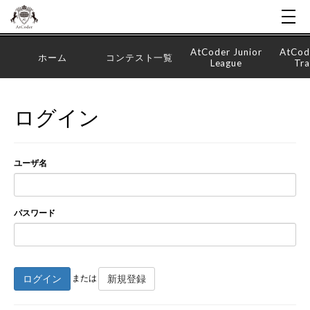
AtCoder Junior
AtCod
ホーム
コンテスト一覧
League
Tra
ログイン
ユーザ名
パスワード
ログイン
新規登録
または