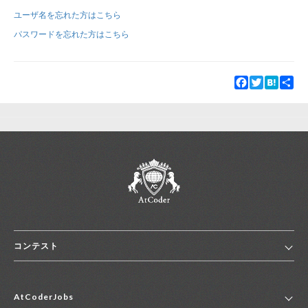
ユーザ名を忘れた方はこちら
新規登録
ログイン
パスワードを忘れた方はこちら
JP
EN
Facebook
Twitter
Hatena
Sha
コンテスト
ホーム
AtCoderJobs
コンテスト一覧