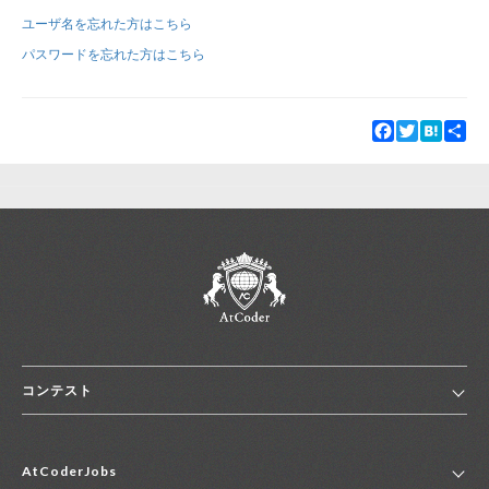
ユーザ名を忘れた方はこちら
新規登録
ログイン
パスワードを忘れた方はこちら
JP
EN
Facebook
Twitter
Hatena
Sha
コンテスト
ホーム
AtCoderJobs
コンテスト一覧