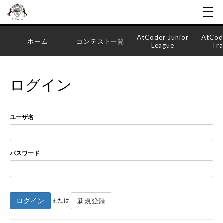
AtCoder Junior
AtCod
ホーム
コンテスト一覧
League
Tra
ログイン
ユーザ名
パスワード
ログイン
新規登録
または