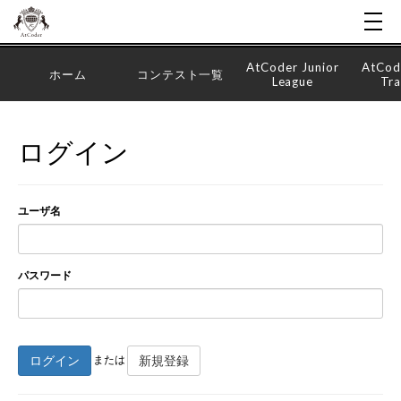
AtCoder Junior
AtCod
ホーム
コンテスト一覧
League
Tra
ログイン
ユーザ名
パスワード
ログイン
新規登録
または