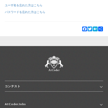
ユーザ名を忘れた方はこちら
新規登録
ログイン
パスワードを忘れた方はこちら
JP
EN
Facebook
Twitter
Hatena
Sha
コンテスト
ホーム
AtCoderJobs
コンテスト一覧