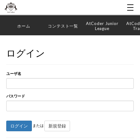
AtCoder Junior
AtCod
ホーム
コンテスト一覧
League
Tra
ログイン
ユーザ名
パスワード
ログイン
新規登録
または