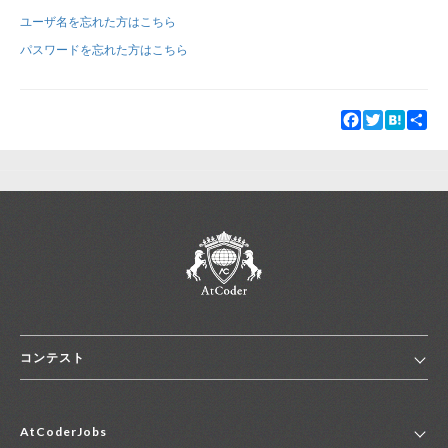
ユーザ名を忘れた方はこちら
新規登録
ログイン
パスワードを忘れた方はこちら
JP
EN
Facebook
Twitter
Hatena
Sha
コンテスト
ホーム
AtCoderJobs
コンテスト一覧