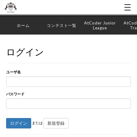
AtCoder Junior
AtCod
ホーム
コンテスト一覧
League
Tra
ログイン
ユーザ名
パスワード
ログイン
新規登録
または