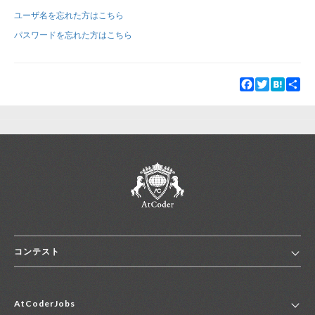
ユーザ名を忘れた方はこちら
新規登録
ログイン
パスワードを忘れた方はこちら
JP
EN
Facebook
Twitter
Hatena
Sha
コンテスト
ホーム
AtCoderJobs
コンテスト一覧