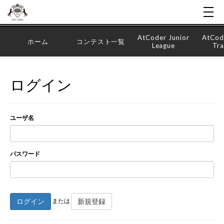
AtCoder Junior
AtCod
ホーム
コンテスト一覧
League
Tra
ログイン
ユーザ名
パスワード
ログイン
新規登録
または