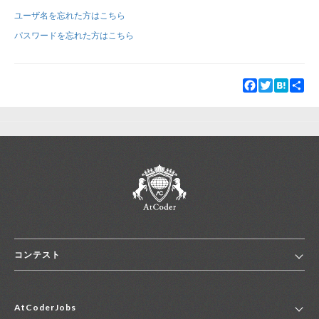
ユーザ名を忘れた方はこちら
新規登録
ログイン
パスワードを忘れた方はこちら
JP
EN
Facebook
Twitter
Hatena
Sha
コンテスト
ホーム
AtCoderJobs
コンテスト一覧