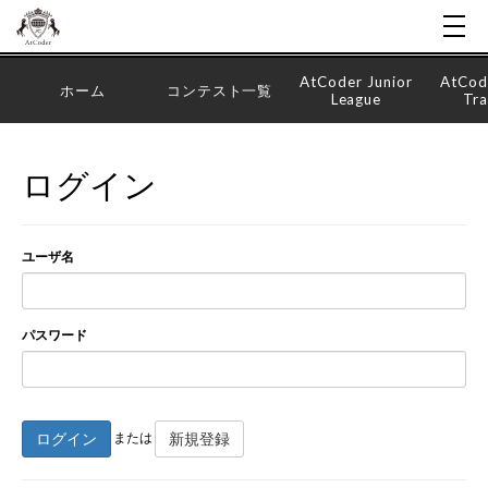
AtCoder Junior
AtCod
ホーム
コンテスト一覧
League
Tra
ログイン
ユーザ名
パスワード
ログイン
新規登録
または