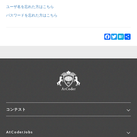
ユーザ名を忘れた方はこちら
新規登録
ログイン
パスワードを忘れた方はこちら
JP
EN
Facebook
Twitter
Hatena
Sha
コンテスト
ホーム
AtCoderJobs
コンテスト一覧