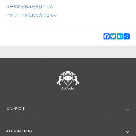
ユーザ名を忘れた方はこちら
新規登録
ログイン
パスワードを忘れた方はこちら
JP
EN
Facebook
Twitter
Hatena
Sha
コンテスト
ホーム
AtCoderJobs
コンテスト一覧