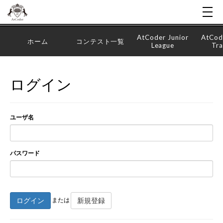
AtCoder Junior
AtCod
ホーム
コンテスト一覧
League
Tra
ログイン
ユーザ名
パスワード
ログイン
新規登録
または